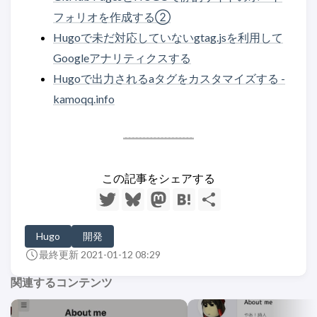
フォリオを作成する②
Hugoで未だ対応していないgtag.jsを利用して
Googleアナリティクスする
Hugoで出力されるaタグをカスタマイズする -
kamoqq.info
この記事をシェアする
T
B
M
H
S
w
l
a
a
h
i
u
s
t
a
t
e
t
e
r
Hugo
開発
t
s
o
n
e
e
k
d
a
最終更新 2021-01-12 08:29
r
y
o
n
関連するコンテンツ