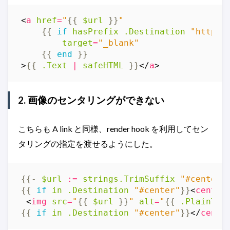
<
a
href
=
"
{{
$url
}}
"
{{
if
hasPrefix
.Destination
"http"
target
=
"_blank"
{{
end
}}
>
{{
.Text
|
safeHTML
}}
</
a
>
2. 画像のセンタリングができない
こちらも A link と同様、render hook を利用してセン
タリングの指定を渡せるようにした。
{{-
$url
:=
strings
.TrimSuffix
"#center"
{{
if
in
.Destination
"#center"
}}
<
center
<
img
src
=
"
{{
$url
}}
"
alt
=
"
{{
.PlainTex
{{
if
in
.Destination
"#center"
}}
</
cente