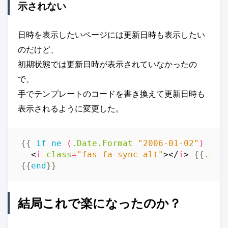
示されない
日時を表示したいページには更新日時も表示したい
のだけど、
初期状態では更新日時が表示されていなかったの
で、
手でテンプレートのコードを書き換えて更新日時も
表示されるように変更した。
{{
if
ne
(
.Date.Format
"2006-01-02"
)
(
.L
<
i
class
=
"fas fa-sync-alt"
></
i
>
{{
.Las
{{
end
}}
結局これで楽になったのか？