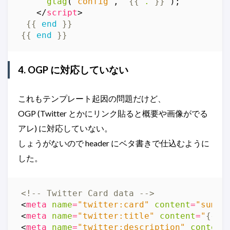
gtag
(
'config'
,
'
{{
.
}}
'
);
</
script
>
{{
end
}}
{{
end
}}
4. OGP に対応していない
これもテンプレート起因の問題だけど、
OGP (Twitter とかにリンク貼ると概要や画像がでる
アレ) に対応していない。
しょうがないので header にベタ書きで仕込むように
した。
<!-- Twitter Card data -->
<
meta
name
=
"twitter:card"
content
=
"summa
<
meta
name
=
"twitter:title"
content
=
"
{{
.
<
meta
name
=
"twitter:description"
content