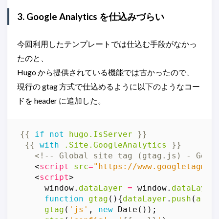
3. Google Analytics を仕込みづらい
今回利用したテンプレートでは仕込む手段がなかっ
たのと、
Hugo から提供されている機能では古かったので、
現行の gtag 方式で仕込めるように以下のようなコー
ドを header に追加した。
{{
if
not
hugo
.IsServer
}}
{{
with
.Site.GoogleAnalytics
}}
<!-- Global site tag (gtag.js) - Goog
<
script
src
=
"https://www.googletagman
<
script
>
window
.
dataLayer
=
window
.
dataLayer
function
gtag
(){
dataLayer
.
push
(
argu
gtag
(
'js'
,
new
Date
());