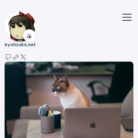
🍙
kyohsuke.net