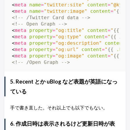
<
meta
name
=
"twitter:site"
content
=
"@kyoh
<
meta
name
=
"twitter:image"
content
=
"
{{
"
<!-- /Twitter Card data -->
<!-- Open Graph -->
<
meta
property
=
"og:title"
content
=
"
{{
.T
<
meta
property
=
"og:type"
content
=
"
{{
if
<
meta
property
=
"og:description"
content
=
<
meta
property
=
"og:url"
content
=
"
{{
.Per
<
meta
property
=
"og:image"
content
=
"
{{
"a
<!-- /Open Graph -->
5. Recent とか uBlog など表題が英語になっ
ている
手で書き直した。それ以上でも以下でもない。
6. 作成日時は表示されるけど更新日時が表